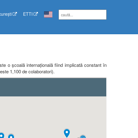
curești
ETTI
te o școală internațională fiind implicată constant în
(peste 1,100 de colaboratori).