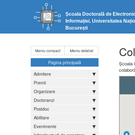
Școala Doctorală de Electronic
Informației, Universitatea Naț
București
Col
Meniu compact
Meniu detaliat
Pagina principală
Școala D
colaboră
Admitere
Premii
Organizare
Doctoranzi
Postdoc
Abilitare
Evenimente