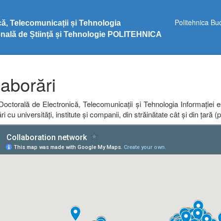
Politehnica Bu
ă, Telecomunicații și Tehnologia
ională de Știință și Tehnologie POLITEHNICA
aborări
octorală de Electronică, Telecomunicații și Tehnologia Informației es
ri cu universități, institute și companii, din străinătate cât și din țară 