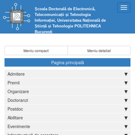
Toggl
Școala Doctorală de Electronică,
navig
Telecomunicații și Tehnologia
Informației, Universitatea Națională de
Știință și Tehnologie POLITEHNICA
București
Meniu compact
Meniu detaliat
Pagina principală
Admitere
Premii
Organizare
Doctoranzi
Postdoc
Abilitare
Evenimente