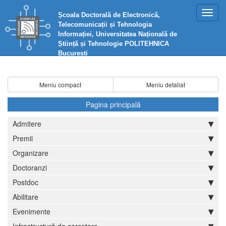
Toggl
Școala Doctorală de Electronică,
navig
Telecomunicații și Tehnologia
Informației, Universitatea Națională de
Știință și Tehnologie POLITEHNICA
București
Meniu compact
Meniu detaliat
Pagina principală
Admitere
Premii
Organizare
Doctoranzi
Postdoc
Abilitare
Evenimente